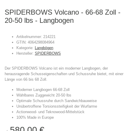
SPIDERBOWS Volcano - 66-68 Zoll -
20-50 lbs - Langbogen
Artikelnummer:
214221
GTIN:
4064298084964
Kategorie:
Langbögen
Hersteller:
SPIDERBOWS
Der SPIDERBOWS Volcano ist ein moderner Langbogen, der
herausragende Schusseigenschaften und Schussruhe bietet, mit einer
Länge von 66 bis 68 Zoll.
Moderner
Langbogen 66-68 Zoll
Wählbares
Zuggewicht
20-50 lbs
Optimale
Schussruhe
durch Sandwichbauweise
Unübertroffene
Torsionssteifigkeit
der Wurfarme
Actionwood- und
Teknowood
-Mittelstück
100%
Made in
Europe
580,00 €