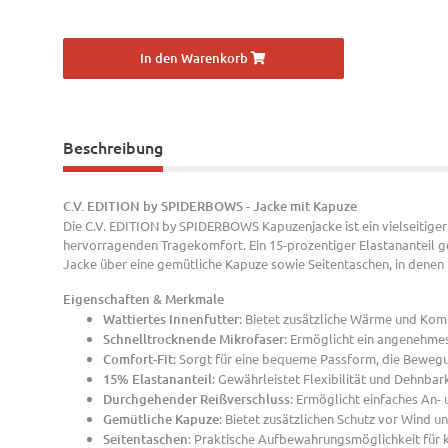
In den Warenkorb
Beschreibung
C.V. EDITION by SPIDERBOWS - Jacke mit Kapuze
Die C.V. EDITION by SPIDERBOWS Kapuzenjacke ist ein vielseitiger 
hervorragenden Tragekomfort. Ein 15-prozentiger Elastananteil 
Jacke über eine gemütliche Kapuze sowie Seitentaschen, in denen
Eigenschaften & Merkmale
Wattiertes Innenfutter
: Bietet zusätzliche Wärme und Komf
Schnelltrocknende Mikrofaser
: Ermöglicht ein angenehmes
Comfort-Fit
: Sorgt für eine bequeme Passform, die Bewegu
15% Elastananteil
: Gewährleistet Flexibilität und Dehnbar
Durchgehender Reißverschluss
: Ermöglicht einfaches An-
Gemütliche Kapuze
: Bietet zusätzlichen Schutz vor Wind u
Seitentaschen
: Praktische Aufbewahrungsmöglichkeit für 