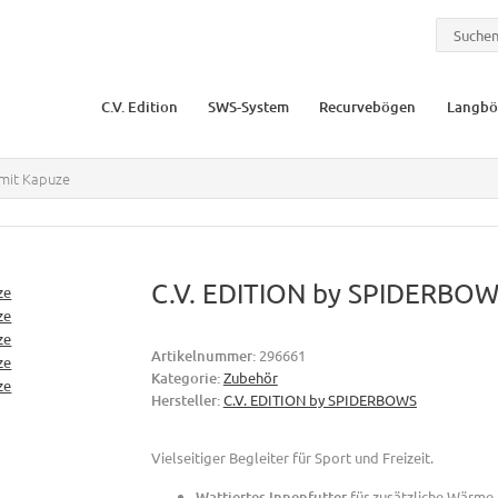
C.V. Edition
SWS-System
Recurvebögen
Langbö
 mit Kapuze
C.V. EDITION by SPIDERBOWS
Artikelnummer:
296661
Kategorie:
Zubehör
Hersteller:
C.V. EDITION by SPIDERBOWS
Vielseitiger Begleiter für Sport und Freizeit.
Wattiertes Innenfutter
für zusätzliche Wärme